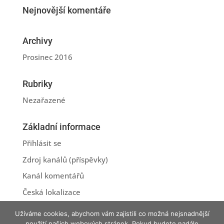
Nejnovější komentáře
Archivy
Prosinec 2016
Rubriky
Nezařazené
Základní informace
Přihlásit se
Zdroj kanálů (příspěvky)
Kanál komentářů
Česká lokalizace
Užíváme cookies, abychom vám zajistili co možná nejsnadnější
použití našich webových stránek. Pokud budete nadále