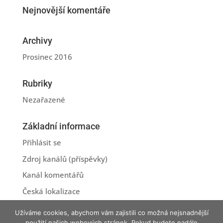
Nejnovější komentáře
Archivy
Prosinec 2016
Rubriky
Nezařazené
Základní informace
Přihlásit se
Zdroj kanálů (příspěvky)
Kanál komentářů
Česká lokalizace
Užíváme cookies, abychom vám zajistili co možná nejsnadnější
použití našich webových stránek. Pokud budete nadále