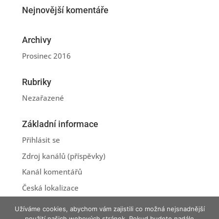
Nejnovější komentáře
Archivy
Prosinec 2016
Rubriky
Nezařazené
Základní informace
Přihlásit se
Zdroj kanálů (příspěvky)
Kanál komentářů
Česká lokalizace
Užíváme cookies, abychom vám zajistili co možná nejsnadnější
použití našich webových stránek. Pokud budete nadále