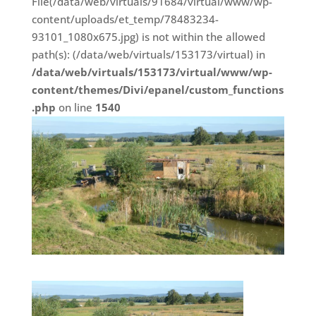
File(/data/web/virtuals/91684/virtual/www/wp-
content/uploads/et_temp/78483234-
93101_1080x675.jpg) is not within the allowed
path(s): (/data/web/virtuals/153173/virtual) in
/data/web/virtuals/153173/virtual/www/wp-
content/themes/Divi/epanel/custom_functions
.php
on line
1540