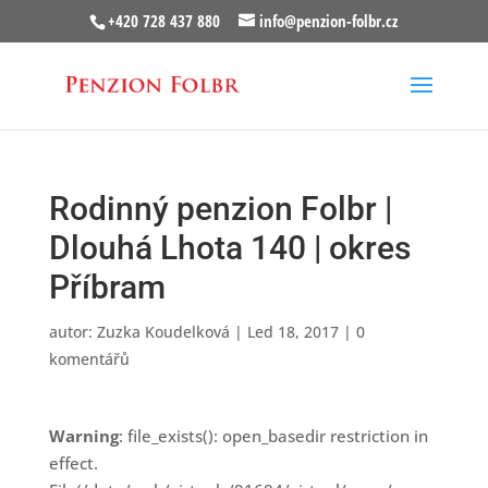
+420 728 437 880
info@penzion-folbr.cz
Rodinný penzion Folbr |
Dlouhá Lhota 140 | okres
Příbram
autor:
Zuzka Koudelková
|
Led 18, 2017
|
0
komentářů
Warning
: file_exists(): open_basedir restriction in
effect.